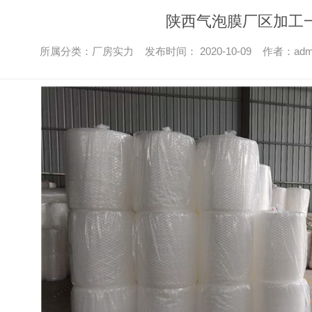
陕西气泡膜厂区加工
所属分类：厂房实力 发布时间： 2020-10-09 作者：adm