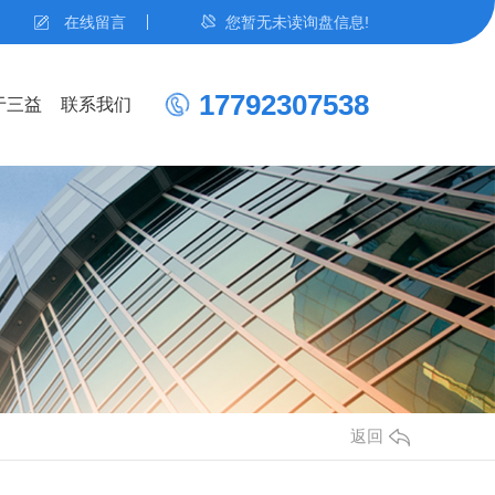
在线留言
您暂无未读询盘信息!
17792307538
于三益
联系我们
返回