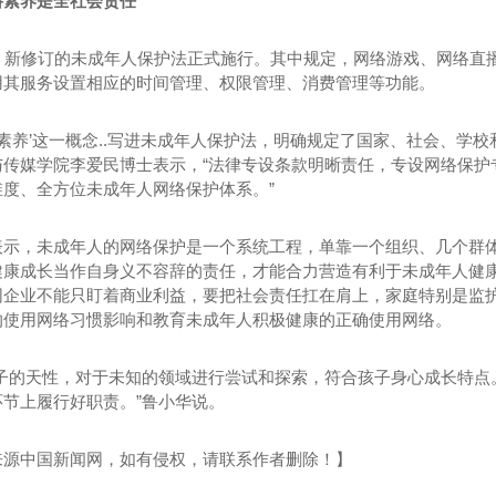
络素养是全社会责任
日，新修订的未成年人保护法正式施行。其中规定，网络游戏、网络直
用其服务设置相应的时间管理、权限管理、消费管理等功能。
络素养’这一概念..写进未成年人保护法，明确规定了国家、社会、学
与传媒学院李爱民博士表示，“法律专设条款明晰责任，专设网络保护
维度、全方位未成年人网络保护体系。”
表示，未成年人的网络保护是一个系统工程，单靠一个组织、几个群
健康成长当作自身义不容辞的责任，才能合力营造有利于未成年人健
网企业不能只盯着商业利益，要把社会责任扛在肩上，家庭特别是监
的使用网络习惯影响和教育未成年人积极健康的正确使用网络。
孩子的天性，对于未知的领域进行尝试和探索，符合孩子身心成长特点
环节上履行好职责。”鲁小华说。
来源中国新闻网，如有侵权，请联系作者删除！】