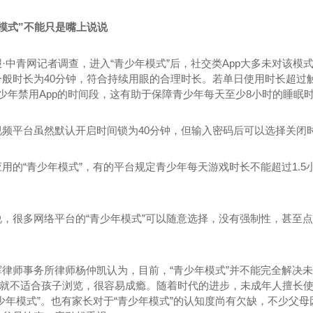
模式”不能只是嘴上说说
·中青网记者调查，进入“青少年模式”后，社交类App大多未对该模
一般时长为40分钟，符合持续用眼的合理时长。若单日使用时长超过
少年禁用App的时间段，这有助于保障青少年每天至少8小时的睡眠
视频平台虽然默认开启时间锁为40分钟，但输入密码后可以选择关闭时
用的“青少年模式”，有的平台规定青少年每天游戏时长不能超过1.
说，很多网络平台的“青少年模式”可以随意选择，没有强制性，甚至点
辉律师事务所律师杨仲凯认为，目前，“青少年模式”并不能完全解决
本身就不适合孩子浏览，很容易成瘾。随着时代的进步，未成年人擅长
少年模式”。也有家长对于“青少年模式”的认知度尚有欠缺，不少父