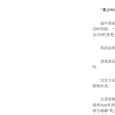
“青少年
据中青报
启时间锁，
次日6时是青
有的短
游戏类应
时。
沈女士
限制作用。
天津君
频类App
能力破解“青