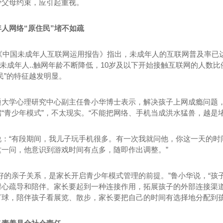
少父母约束，应引起重视。
人网络“原住民”堵不如疏
年《中国未成年人互联网运用报告》指出，未成年人的互联网普及率已达
）。未成年人..触网年龄不断降低，10岁及以下开始接触互联网的人数比例
民”的特征越发明显。
通大学心理研究中心副主任鲁小华博士表示，解决孩子上网成瘾问题
“青少年模式”，不太现实。“不能把网络、手机当成洪水猛兽，越是
说：“有段期间，我儿子玩手机很多。有一次我就问他，你这一天的时
这一问，他意识到游戏时间有点多，随即作出调整。”
个好的亲子关系，是家长开启青少年模式管理的前提。”鲁小华说，“
耐心疏导和陪伴。家长要起到一种连接作用，拓展孩子的外部连接渠
打球，陪伴孩子看展览、散步，家长要把自己的时间有选择地分配到孩