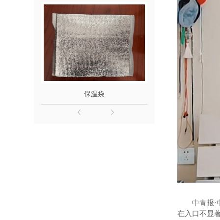
保温袋
快递袋生
中青报·
在入口不显