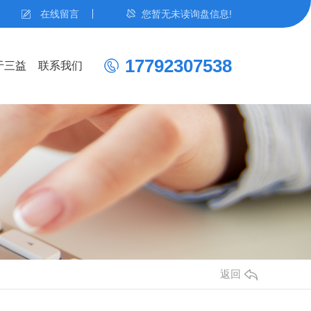
在线留言
您暂无未读询盘信息!
17792307538
于三益
联系我们
返回