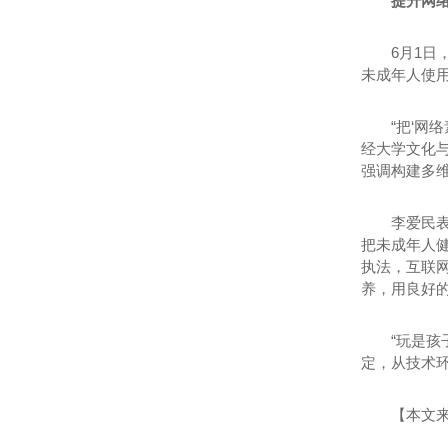
提升网
6月1
未成年人使
“把‘网
经大学文化
强调构建多
李爱民
把未成年人
执法，互联
养，用良好
“玩是
定，从技术
【本文