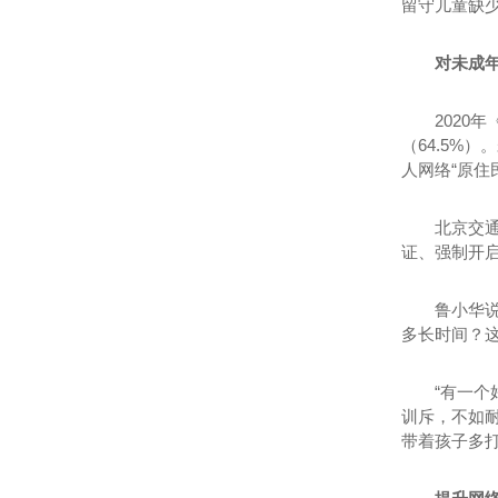
留守儿童缺
对未成年
2020
（64.5%
人网络“原住
北京交
证、强制开启
鲁小华
多长时间？
“有一
训斥，不如
带着孩子多